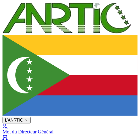
L'ANRTIC
Mot du Directeur Général